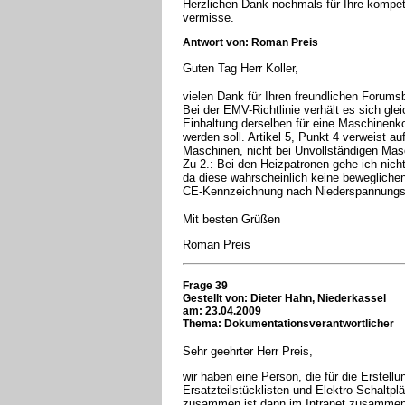
Herzlichen Dank nochmals für Ihre kompete
vermisse.
Antwort von: Roman Preis
Guten Tag Herr Koller,
vielen Dank für Ihren freundlichen Forumsb
Bei der EMV-Richtlinie verhält es sich gle
Einhaltung derselben für eine Maschinenk
werden soll. Artikel 5, Punkt 4 verweist 
Maschinen, nicht bei Unvollständigen Mas
Zu 2.: Bei den Heizpatronen gehe ich nich
da diese wahrscheinlich keine bewegliche
CE-Kennzeichnung nach Niederspannungsri
Mit besten Grüßen
Roman Preis
Frage 39
Gestellt von:
Dieter Hahn, Niederkassel
am: 23.04.2009
Thema: Dokumentationsverantwortlicher
Sehr geehrter Herr Preis,
wir haben eine Person, die für die Erstellu
Ersatzteilstücklisten und Elektro-Schaltplä
zusammen ist dann im Intranet zusammeng