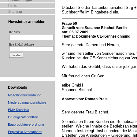
Links
Drücken Sie die Tastenkombination Strg + 
Sitemap
Suchbegriffe im Eingabefeld ein.
Newsletter anmelden
Frage 50
Gestellt von:
Susanne Bischof, Berlin
am: 06.07.2009
Ihr Name:
Thema: Dokumente CE-Kennzeichnung
Sehr geehrte Damen und Herren,
Ihre E-Mail-Adresse:
wir sind Hersteller von Sondermaschinen
Kunden bei der CE-Kennzeichnung zur Ver
Wir haben das Gefühl, dass unser jetzige
Mit freundlichen Grüßen
etibe GmbH
Downloads
Susanne Bischof
Maschinenverordnung
Antwort von: Roman Preis
Niederspannungsrichtlinie
EMV-Richtlinie
Sehr geehrte Frau Bischof,
Druckgeräterichtlinie
Sie müssen Ihrem Kunden die Betriebsanle
Bauprodukteverordnung
stellen. Welche Inhalte die Betriebsanleit
Normen festgelegt. Insbesondere die Masc
Explosible Atmosphäre
Erstellen von Anleitungen – Gliederung, I