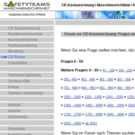
CE-Kennzeichnung I Maschinenrichtlinie I 
CE-Kennzeichnung
Richtlinienrecherche
Forum zur CE-Kennzeichnung; Fragen un
Normenrecherche
Risikobeurteilung
Wenn Sie eine Frage stellen möchten, klic
Beratung
CE-Forum
Fragen 0 - 50
Praxishilfen
Weitere Fragen: 0 - 50 »
»
51 - 100
101 - 150
Seminarprogramme
»
»
»
»
»
351- 400
401 - 450
451 - 500
501 - 550
Seminar-Orte
Preise
»
»
»
»
»
751 - 800
801 - 850
851 - 900
901 - 950
Termine / Anmeldung
»
»
»
»
1101 - 1150
1151 - 1200
1201 - 1250
1251
Kontakt
»
»
»
»
1401 - 1450
1451 - 1500
1501 - 1550
1551
Anreise
»
»
»
»
1701 - 1750
1751 - 1800
1801 - 1850
1851
Referenzen
»
»
2001 - 2050
ab 2051
Newsletter
Wenn Sie im Forum nach Themen suchen m
Kunden-Login