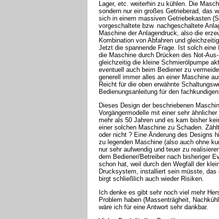
Lager, etc. weiterhin zu kühlen. Die Masch
sondern nur ein großes Getrieberad, das wi
sich in einem massiven Getriebekasten (St
vorgeschaltete bzw. nachgeschaltete Anlag
Maschine der Anlagendruck, also die erzeu
Kombination von Abfahren und gleichzeiti
Jetzt die spannende Frage. Ist solch ein
die Maschine durch Drücken des Not-Aus-Sc
gleichzeitig die kleine Schmierölpumpe ak
eventuell auch beim Bediener zu vermeid
generell immer alles an einer Maschine au
Reicht für die oben erwähnte Schaltungswe
Bedienungsanleitung für den fachkundige
Dieses Design der beschriebenen Maschine
Vorgängermodelle mit einer sehr ähnlicher
mehr als 50 Jahren und es kam bisher kein 
einer solchen Maschine zu Schaden. Zählt
oder nicht ? Eine Änderung des Designs hi
zu legenden Maschine (also auch ohne ku
nur sehr aufwendig und teuer zu realisier
dem Bediener/Betreiber nach bisheriger Eval
schon hat, weil durch den Wegfall der kl
Drucksystem, installiert sein müsste, da
birgt schließlich auch wieder Risiken.
Ich denke es gibt sehr noch viel mehr Herst
Problem haben (Massenträgheit, Nachkühlu
wäre ich für eine Antwort sehr dankbar.