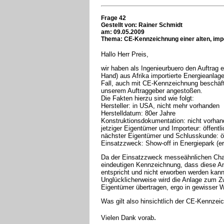
Frage 42
Gestellt von:
Rainer Schmidt
am: 09.05.2009
Thema: CE-Kennzeichnung einer alten, imp
Hallo Herr Preis,
wir haben als Ingenieurbuero den Auftrag e
Hand) aus Afrika importierte Energieanlage
Fall, auch mit CE-Kennzeichnung beschäft
unserem Auftraggeber angestoßen.
Die Fakten hierzu sind wie folgt:
Hersteller: in USA, nicht mehr vorhanden
Herstelldatum: 80er Jahre
Konstruktionsdokumentation: nicht vorha
jetziger Eigentümer und Importeur: öffentli
nächster Eigentümer und Schlusskunde: öf
Einsatzzweck: Show-off in Energiepark (e
Da der Einsatzzweck messeähnlichen Chara
eindeutigen Kennzeichnung, dass diese 
entspricht und nicht erworben werden kann
Unglücklicherweise wird die Anlage zum Z
Eigentümer übertragen, ergo in gewisser 
Was gilt also hinsichtlich der CE-Kennzei
.
Vielen Dank vorab