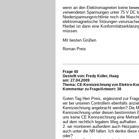
wenn an den Elektromagneten keine beweg
verwendeten Spannungen unter 75 V DC bz
Niederspannungsrichtlinie noch die Masch
elektromagnetische Störungen verursach
Hierbei ist dann eine Konformitätserklär
müssen.
Mit besten Grüßen
Roman Preis
Frage 40
Gestellt von:
Fredy Koller, Haag
am: 27.04.2009
Thema: CE-Kennzeichnung von Elektro-K
Kommentar zu Frage/Antwort: 38
Guten Tag Herr Preis, ergänzend zur Frage
wir bei unseren Controllern ebenfalls anz
Kennzeichnung angebracht werden? Die MR u
Kennzeichnung unter diesen bestimmten B
uns keine CE Kennzeichnung eine Mehrarbe
auf dem rechtlich legalem Weg aufhalten.
2. wir montieren außerdem auch Heizpatro
auch unter die NR fallen. Ich denke diese v
oder?