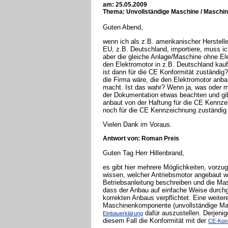
am: 25.05.2009
Thema: Unvollständige Maschine / Masch
Guten Abend,
wenn ich als z.B. amerikanischer Herstelle
EU, z.B. Deutschland, importiere, muss ich
aber die gleiche Anlage/Maschine ohne Ele
den Elektromotor in z.B. Deutschland kau
ist dann für die CE Konformität zuständig
die Firma wäre, die den Elektromotor anba
macht. Ist das wahr? Wenn ja, was oder m
der Dokumentation etwas beachten und gibt
anbaut von der Haftung für die CE Kennzei
noch für die CE Kennzeichnung zuständig 
Vielen Dank im Voraus.
Antwort von: Roman Preis
Guten Tag Herr Hillenbrand,
es gibt hier mehrere Möglichkeiten, vorzu
wissen, welcher Antriebsmotor angebaut w
Betriebsanleitung beschreiben und die Ma
dass der Anbau auf einfache Weise durchg
korrekten Anbaus verpflichtet. Eine weiter
Maschinenkomponente (unvollständige Ma
dafür auszustellen. Derjenig
Einbauerklärung
diesem Fall die Konformität mit der
CE-Konf