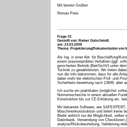
Mit besten Grüßen
Roman Preis
Frage 33
Gestellt von: Rainer Gutschmidt
am: 23.03.2009
Thema: Projektierung/Dokumentation von 
Als Ing. in einer Abt. für Beschaffung/Kon
einem praxiserprobten Verfahren (ggf. so
gesicherten Betrieb (BetrSichV) unter de
Technik zu gewährleisten. Wir treten dabei
nun die Info bekommen, dass für alle Anlag
dabei mehr bei elektrischen Prüf- und Pr
Sicherheits-bewertung nach 13849, aber au
Ich suche ein praktikales (möglichst soft
Normenrecherche in einem aktuellen Fund
Konstruktion bis zur CE-Erklärung etc. bei
Mir bekannte Software, wie SAFEXPERT, un
Maschinenkonstruktion und liefert keine b
Bleibt wirklich nur die Möglichkeit, selb
Datenbank, Verwendung von Checklisten (
analyse/Risikobeurteilung, Validierung ele