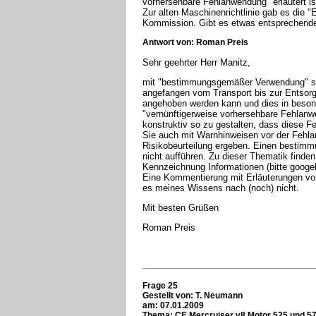
vorhersehbare Fehlanwendung" erläutert is
Zur alten Maschinenrichtlinie gab es die "
Kommission. Gibt es etwas entsprechend
Antwort von: Roman Preis
Sehr geehrter Herr Manitz,
mit "bestimmungsgemäßer Verwendung" si
angefangen vom Transport bis zur Entsor
angehoben werden kann und dies in besond
"vernünftigerweise vorhersehbare Fehlanw
konstruktiv so zu gestalten, dass diese 
Sie auch mit Warnhinweisen vor der Fehl
Risikobeurteilung ergeben. Einen bestim
nicht aufführen. Zu dieser Thematik finde
Kennzeichnung Informationen (bitte googel
Eine Kommentierung mit Erläuterungen vo
es meines Wissens nach (noch) nicht.
Mit besten Grüßen
Roman Preis
Frage 25
Gestellt von: T. Neumann
am: 07.01.2009
Thema: CE Mercruiser v8 Motor 525 und 5