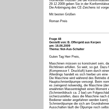
momentan müssen Sie die Konformitätserk
29.12.2009 geben Sie in der Konformitätse
Die Anbringung des CE-Zeichens ist vorge
Mit besten Grüßen
Roman Preis
Frage 48
Gestellt von:
B. Offergeld aus Kerpen
am: 16.06.2009
Thema: Not-Aus-Schalter
Guten Tag Herr Preis,
Maschinen müssen so konstruiert sein, da
Richtlinien erfüllen. So weit, so gut. Daz
(Kompressor f. Druckluft) kann durch eine
Allerdings handelt es sich hierbei um ein
Die Maschine wird während des Betriebs du
Hauptschmierölpumpe versorgt. Beim norma
es zwingend notwendig, die Maschine (der
erwähnten Massenträgheit einen Moment wei
(Schmieröldruck ca. 2 bar) um Folgeschä
sicherzustellen, dass die Maschine nach 
Bediener wieder angefahren werden kann). 
Schmierölpumpe die sich am Grundrahmen
Ausschalten läuft die Ölpumpe noch selbs