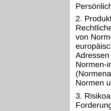
Persönlic
2. Produk
Rechtlich
von Norme
europäisc
Adressen 
Normen-i
(Normenau
Normen u
3. Risiko
Forderun