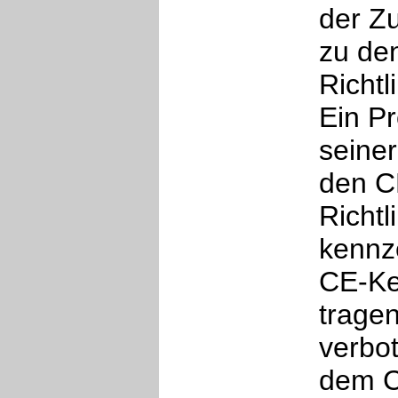
der Z
zu de
Richtl
Ein P
seine
den C
Richtl
kennze
CE-Ke
tragen
verbot
dem C