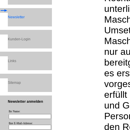
unterl
Masch
Newsletter
Umset
Maschi
Kunden-Login
nur a
bereit
Links
es ers
vorge
Sitemap
erfüll
Newsletter anmelden
und G
Ihr Name:
Perso
Ihre E-Mail-Adresse:
den R