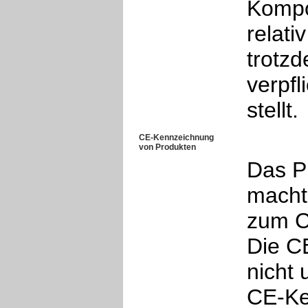
Kompo
relati
trotzd
verpfl
stellt.
CE-Kennzeichnung
von Produkten
Das P
macht 
zum C
Die C
nicht 
CE-Ke