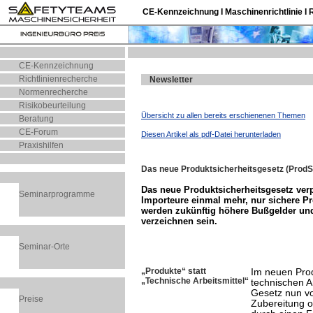
CE-Kennzeichnung I Maschinenrichtlinie I 
CE-Kennzeichnung
Richtlinienrecherche
Newsletter
Normenrecherche
Risikobeurteilung
Übersicht zu allen bereits erschienenen Themen
Beratung
CE-Forum
Diesen Artikel als pdf-Datei herunterladen
Praxishilfen
Das neue Produktsicherheitsgesetz (ProdSG
Das neue Produktsicherheitsgesetz verpf
Seminarprogramme
Importeure einmal mehr, nur sichere P
werden zukünftig höhere Bußgelder un
verzeichnen sein.
Seminar-Ort
e
„Produkte“ statt
Im neuen Prod
„Technische Arbeitsmittel“
technischen A
Gesetz nun vo
Preise
Zubereitung o