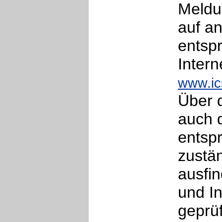
Meldu
auf a
entsp
Intern
www.ic
Über 
auch d
entsp
zustä
ausfi
und I
geprüf