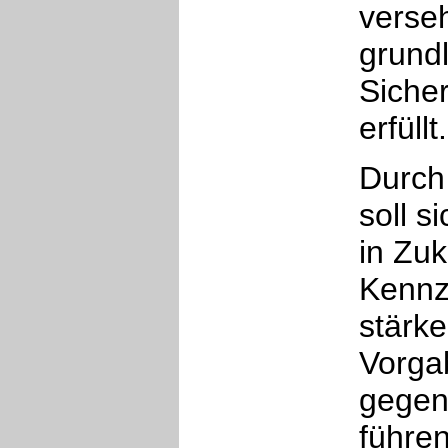
verseh
grund
Siche
erfüllt.
Durch
soll s
in Zuk
Kennz
stärke
Vorgab
gegen 
führen