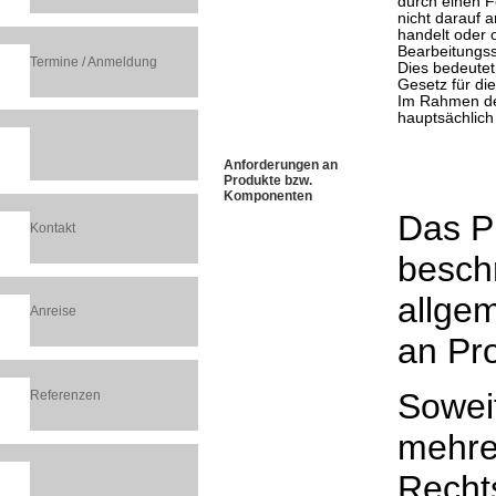
durch einen F
nicht darauf 
handelt oder 
Bearbeitungssc
Termine / Anmeldung
Dies bedeutet:
Gesetz für die
Im Rahmen de
hauptsächlic
Anforderungen an
Produkte bzw.
Komponenten
Das P
Kontakt
beschr
allge
Anreise
an Pr
Soweit
Referenzen
mehre
Recht