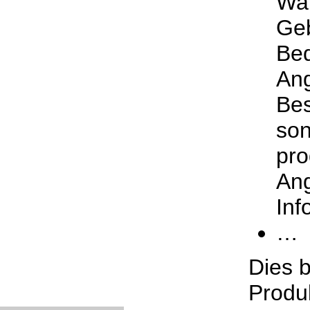
War
Ge
Bed
Ang
Bes
son
pr
An
Inf
…
Dies 
Produk