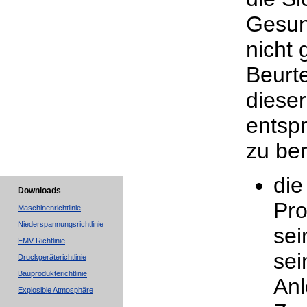
Gesun
nicht 
Beurte
diese
entspr
zu ber
die
Downloads
Pro
Maschinenrichtlinie
Niederspannungsrichtlinie
se
EMV-Richtlinie
sei
Druckgeräterichtlinie
Bauprodukterichtlinie
Anl
Explosible Atmosphäre