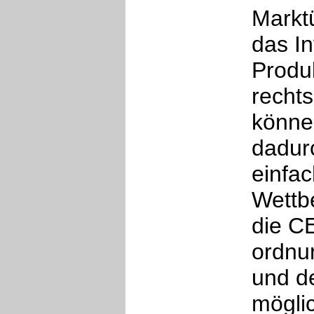
Markt
das I
Produ
rechts
könne
dadur
einfa
Wettb
die C
ordnu
und d
mögli