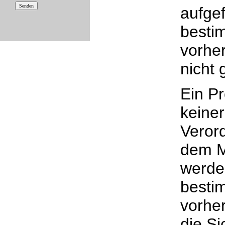
aufgef
besti
vorhe
nicht 
Ein Pr
keine
Verord
dem Ma
werde
besti
vorhe
die Si